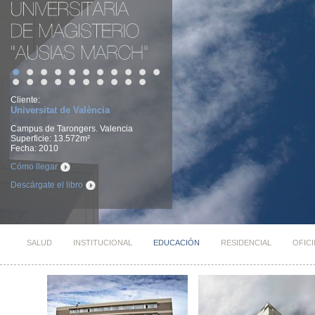
Cliente:
Universitat de València
Campus de Tarongers. Valencia
Superficie: 13.572m²
Fecha: 2010
Cómo llegar
Descárgate el libro
SALUD
INSTITUCIONAL
EDUCACIÓN
RESIDENCIAL
OFIC